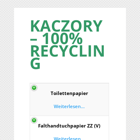
KACZORY
– 100%
RECYCLIN
G
Toilettenpapier
Weiterlesen...
Falthandtuchpapier ZZ (V)
Weiterlesen...