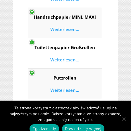
Handtuchpapier MINI, MAXI
Weiterlesen...
Toilettenpapier Großrollen
Weiterlesen...
Putzrollen
Weiterlesen...
Ta strona korzysta z ciasteczek aby świadczyć usługi na
najwyższym poziomie. Dalsze korzystanie ze strony oznacza,
że zgadzasz się na ich użycie.
Zgadzam się
Dowiedz się więcej
b.center | strony internetowe Kaczory