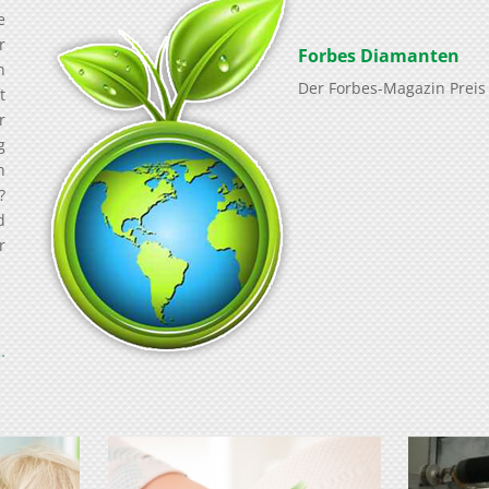
e
r
Forbes Diamanten
n
Der Forbes-Magazin Preis 
t
r
g
n
?
d
r
…