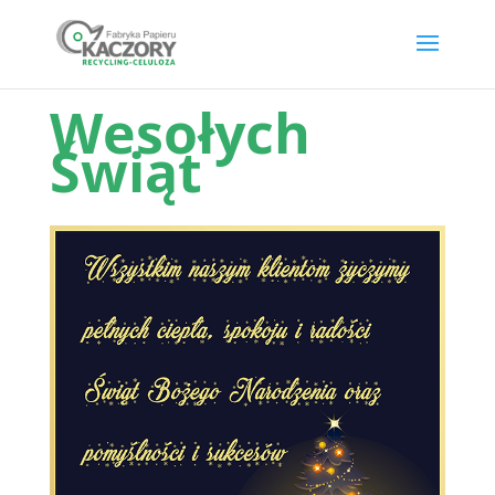
Wesołych
Świąt