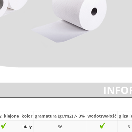
INFO
, klejone
kolor
gramatura [gr/m2] /- 3%
wodotrwałość
gilza 
biały
36
6