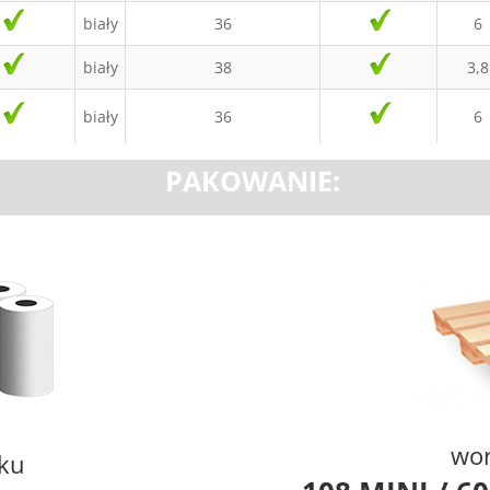
biały
36
6
biały
38
3,8
biały
36
6
PAKOWANIE:
wor
rku