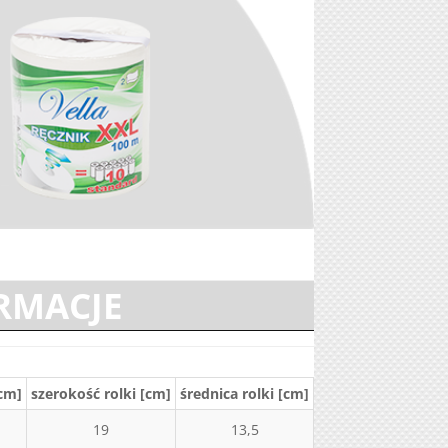
RMACJE
[cm]
szerokość rolki [cm]
średnica rolki [cm]
ilość listków
pe
19
13,5
224