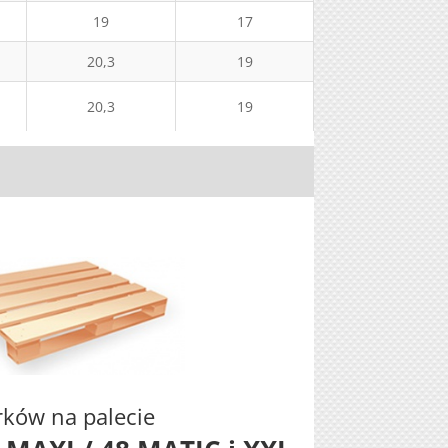
19
17
447
20,3
19
140 m długości
20,3
19
447
ków na palecie