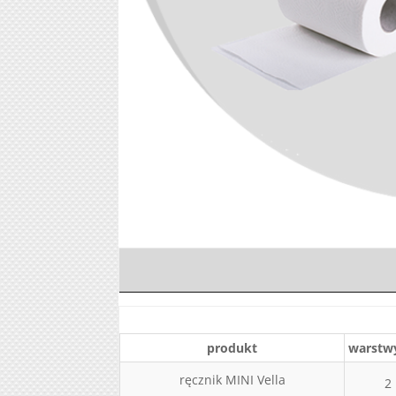
INFORMACJE
produkt
warstwy
ręcznik MINI Vella
2